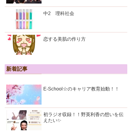
中2 理科社会
恋する美肌の作り方
新着記事
E-School☆のキャリア教育始動！！
初ラジオ収録！！野英利香の想いを伝
えたい✨