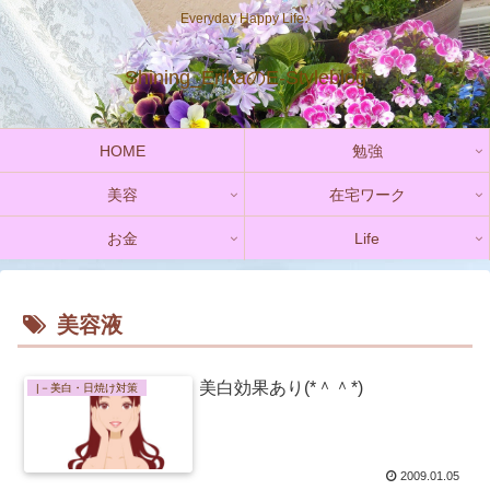
Everyday Happy Life♪
Shining_ErikaのE-Styleblog
HOME
勉強
美容
在宅ワーク
お金
Life
美容液
美白効果あり(*＾＾*)
|－美白・日焼け対策
2009.01.05