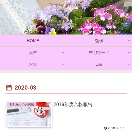
Everyday Happy Life♪
Shining_ErikaのE-Styleblog
HOME
勉強
美容
在宅ワーク
お金
Life
2020-03
2019年度合格報告
E-School☆の実績
2020.03.17