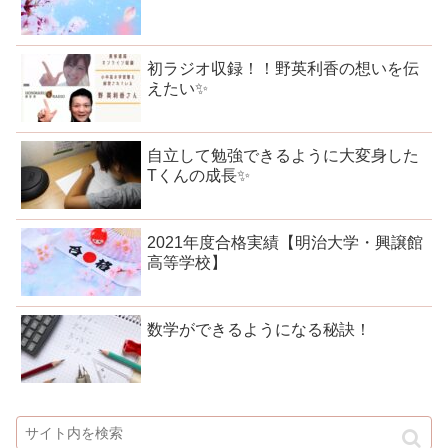
初ラジオ収録！！野英利香の想いを伝
えたい✨
自立して勉強できるように大変身した
Tくんの成長✨
2021年度合格実績【明治大学・興譲館
高等学校】
数学ができるようになる秘訣！