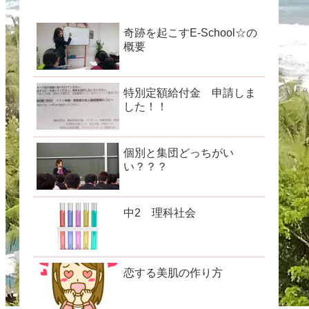
奇跡を起こすE-School☆の
概要
特別定額給付金 申請しま
した！！
個別と集団どっちがい
い？？？
中2 理科社会
恋する美肌の作り方