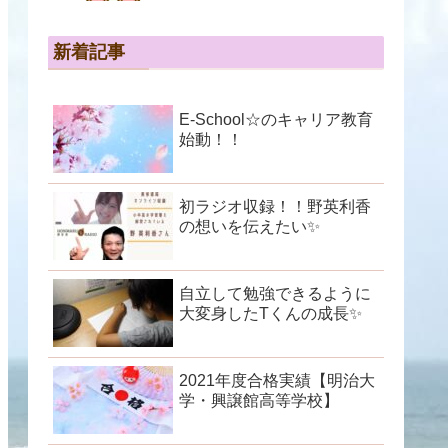
新着記事
E-School☆のキャリア教育
始動！！
初ラジオ収録！！野英利香
の想いを伝えたい✨
自立して勉強できるように
大変身したTくんの成長✨
2021年度合格実績【明治大
学・興譲館高等学校】