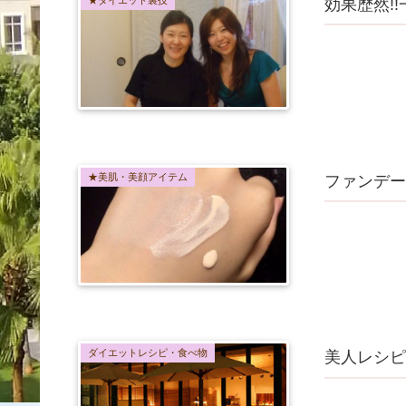
★ダイエット裏技
効果歴然!!
★美肌・美顔アイテム
ファンデー
ダイエットレシピ・食べ物
美人レシピ