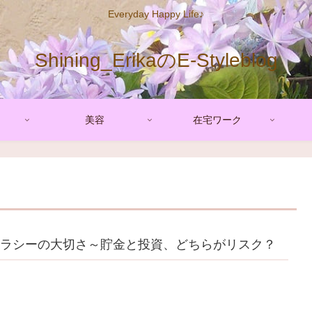
Everyday Happy Life♪
Shining_ErikaのE-Styleblog
美容
在宅ワーク
ラシーの大切さ～貯金と投資、どちらがリスク？