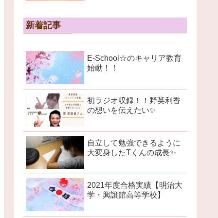
新着記事
E-School☆のキャリア教育
始動！！
初ラジオ収録！！野英利香
の想いを伝えたい✨
自立して勉強できるように
大変身したTくんの成長✨
2021年度合格実績【明治大
学・興譲館高等学校】