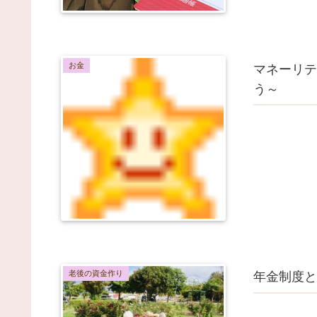
お金
マネーリテ
う～
老後の資金作り
年金制度と