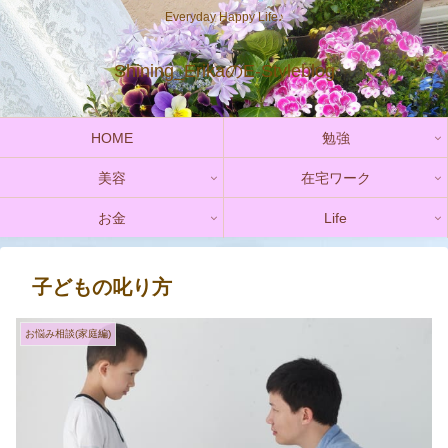
Everyday Happy Life♪
Shining_ErikaのE-Styleblog
HOME
勉強
美容
在宅ワーク
お金
Life
子どもの叱り方
お悩み相談(家庭編)