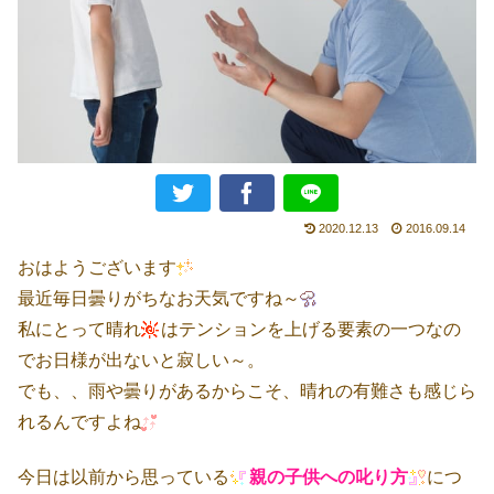
2020.12.13
2016.09.14
おはようございます
最近毎日曇りがちなお天気ですね～
私にとって晴れ
はテンションを上げる要素の一つなの
でお日様が出ないと寂しい～。
でも、、雨や曇りがあるからこそ、晴れの有難さも感じら
れるんですよね
今日は以前から思っている
親の子供への叱り方
につ