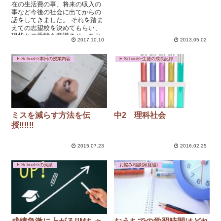
在の生活費の事、将来の収入の
事など今後の社会に出てからの
話をしてきました。 それを踏ま
えての志望校を決めてもらい、
現状との乖離を意識させ、あと
2017.10.10
2013.05.02
何点上げるには何をしなき...
E-School☆本日の授業内容
E-School☆生徒の成長記録
ミスを減らす方法を伝
中2 理科社会
授‼‼‼
2015.07.23
2016.02.25
E-School☆の実績
お悩み相談(家庭編)