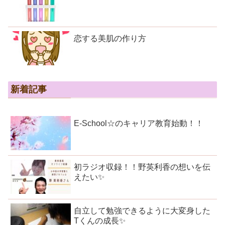
恋する美肌の作り方
新着記事
E-School☆のキャリア教育始動！！
初ラジオ収録！！野英利香の想いを伝
えたい✨
自立して勉強できるように大変身した
Tくんの成長✨