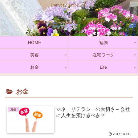
Everyday Happy Life♪
Shining_ErikaのE-Styleblog
HOME
勉強
美容
在宅ワーク
お金
Life
お金
マネーリテラシーの大切さ～会社
お金
に人生を預けるべき？
2017.10.11