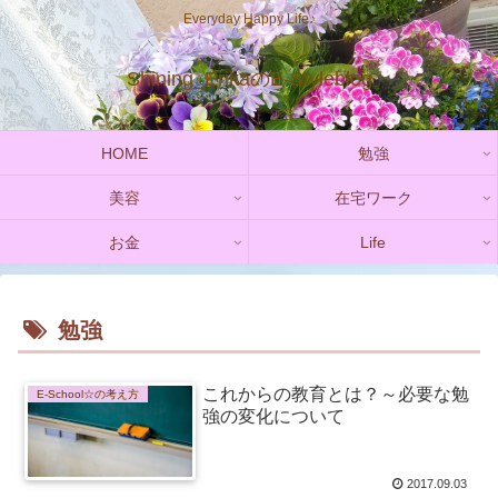
Everyday Happy Life♪
Shining_ErikaのE-Styleblog
HOME
勉強
美容
在宅ワーク
お金
Life
勉強
これからの教育とは？～必要な勉
E-School☆の考え方
強の変化について
2017.09.03