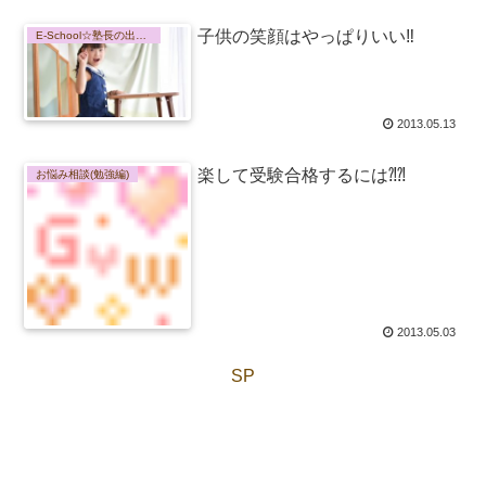
子供の笑顔はやっぱりいい‼
E-School☆塾長の出来事
2013.05.13
楽して受験合格するには⁈⁈
お悩み相談(勉強編)
2013.05.03
SP