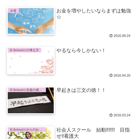
お金を増やしたいならまずは勉強
お金
☆
2016.09.24
やるなら今しかない！
E-School☆の考え方
2016.04.20
早起きは三文の徳！！
E-School☆生徒の成長記録
2016.03.24
社会人スクール 始動‼‼‼! 目指
E-School☆からのお知らせ
せ‼看護大