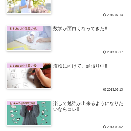
2015.07.14
数学が面白くなってきた‼
E-School☆生徒の成長記録
2013.06.17
漢検に向けて、頑張り中‼
E-School☆本日の授業内容
2013.06.13
楽して勉強が出来るようになりた
お悩み相談(学校編)
いならコレ‼
2013.06.02