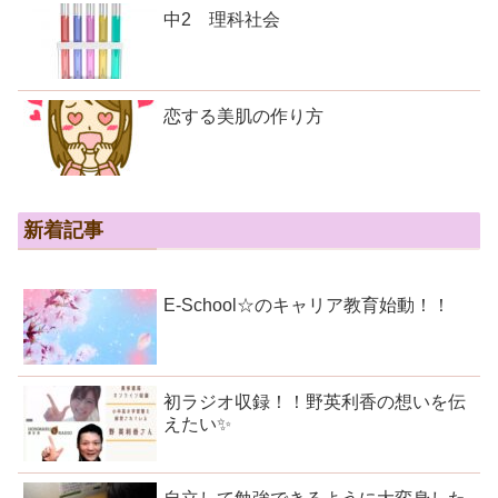
中2 理科社会
恋する美肌の作り方
新着記事
E-School☆のキャリア教育始動！！
初ラジオ収録！！野英利香の想いを伝
えたい✨