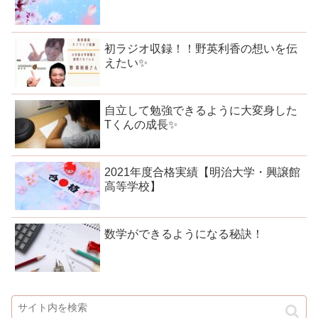
初ラジオ収録！！野英利香の想いを伝
えたい✨
自立して勉強できるように大変身した
Tくんの成長✨
2021年度合格実績【明治大学・興譲館
高等学校】
数学ができるようになる秘訣！