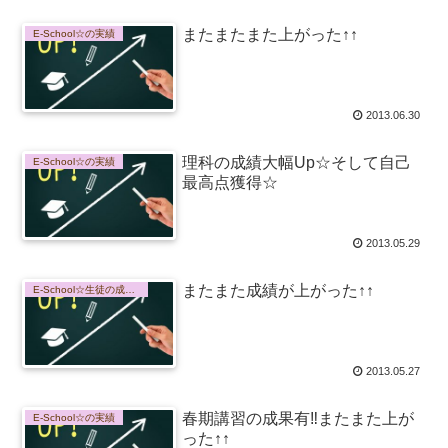
またまたまた上がった↑↑
E-School☆の実績
2013.06.30
理科の成績大幅Up☆そして自己
E-School☆の実績
最高点獲得☆
2013.05.29
またまた成績が上がった↑↑
E-School☆生徒の成長記録
2013.05.27
春期講習の成果有‼またまた上が
E-School☆の実績
った↑↑