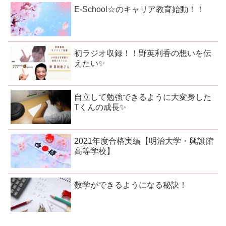
E-School☆のキャリア教育始動！！
初ラジオ収録！！野英利香の想いを伝
えたい✨
自立して勉強できるように大変身した
Tくんの成長✨
2021年度合格実績【明治大学・興譲館
高等学校】
数学ができるようになる秘訣！