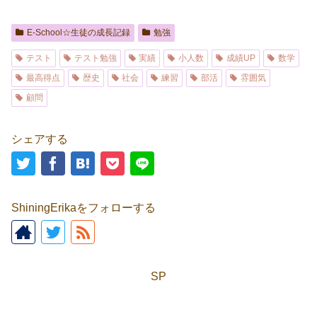
E-School☆生徒の成長記録
勉強
テスト
テスト勉強
実績
小人数
成績UP
数学
最高得点
歴史
社会
練習
部活
雰囲気
顧問
シェアする
ShiningErikaをフォローする
SP