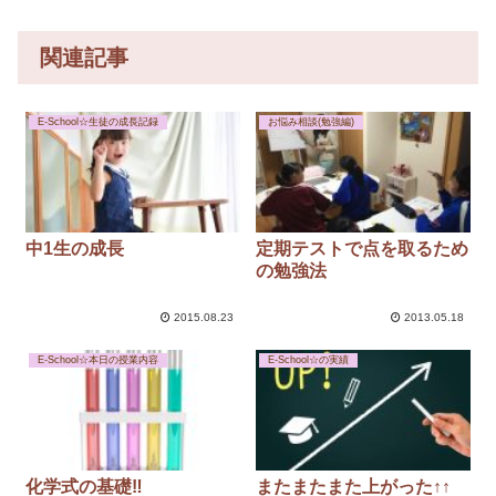
関連記事
E-School☆生徒の成長記録
お悩み相談(勉強編)
中1生の成長
定期テストで点を取るため
の勉強法
2015.08.23
2013.05.18
E-School☆本日の授業内容
E-School☆の実績
化学式の基礎‼
またまたまた上がった↑↑