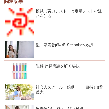
関連記事
模試（実力テスト）と定期テストの違
いを知る‼
塾・家庭教師のE-School☆の先生
理科 計算問題を解く秘訣
社会人スクール 始動‼‼‼! 目指せ‼看
護大
偏差値48→63へ上げた秘訣