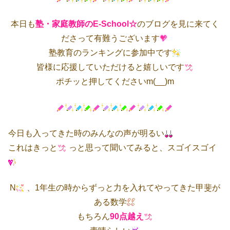
本日も
塾・家庭教師のE-School☆
のブログを見に来てく
ださって有難うございます
塾教育のランキングに参加中です
皆様に応援していただけると嬉しいです
ポチッと押してくださいm(__)m
今日も入ってきた時のみんなの声が明るい
これはきっと
っと思って聞いてみると、スゴイスゴイ
N
、1年生の時からずっと力を入れてやってきた甲斐が
ある数学
もちろん
90点越え