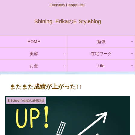
Everyday Happy Life♪
Shining_ErikaのE-Styleblog
HOME
勉強
美容
在宅ワーク
お金
Life
またまた成績が上がった↑↑
E-School☆生徒の成長記録