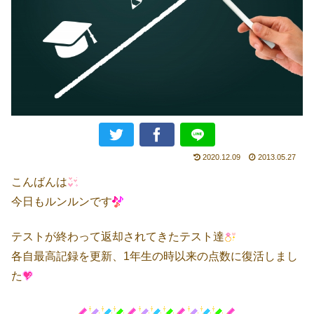
2020.12.09
2013.05.27
こんばんは
今日もルンルンです
テストが終わって返却されてきたテスト達
各自最高記録を更新、1年生の時以来の点数に復活しまし
た