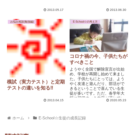
2013.05.17
2013.06.30
お悩み相談(勉強編)
E-School☆の考え方
コロナ禍の今、子供たちが
すべきこと
ようやく全国で解除宣言が出始
め、学校が再開し始めて来まし
た。子供たちにとっては、よう
模試（実力テスト）と定期
やく友達と遊んだり、部活がで
テストの違いを知る‼
きるということで喜んでいる生
徒が多いです。ただ、各学年大
幅に習得すべき内容が遅れてい
2013.04.15
2020.05.23
る事実と、受験生にとっては、
受験までの期間...
ホーム
E-School☆生徒の成長記録