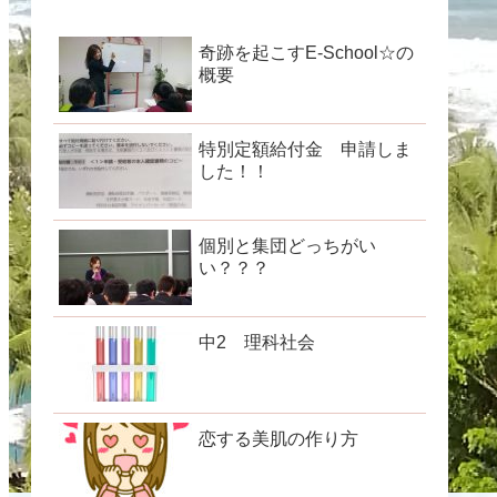
奇跡を起こすE-School☆の
概要
特別定額給付金 申請しま
した！！
個別と集団どっちがい
い？？？
中2 理科社会
恋する美肌の作り方