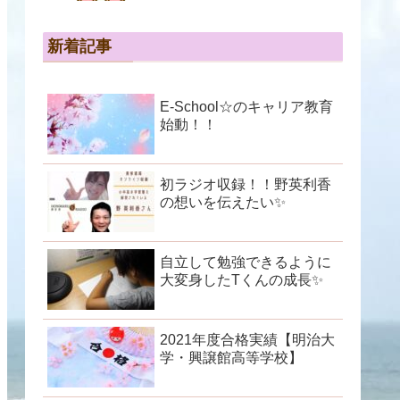
新着記事
E-School☆のキャリア教育
始動！！
初ラジオ収録！！野英利香
の想いを伝えたい✨
自立して勉強できるように
大変身したTくんの成長✨
2021年度合格実績【明治大
学・興譲館高等学校】