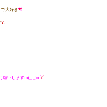
イで大好き
ど
いしますm(_ _)m