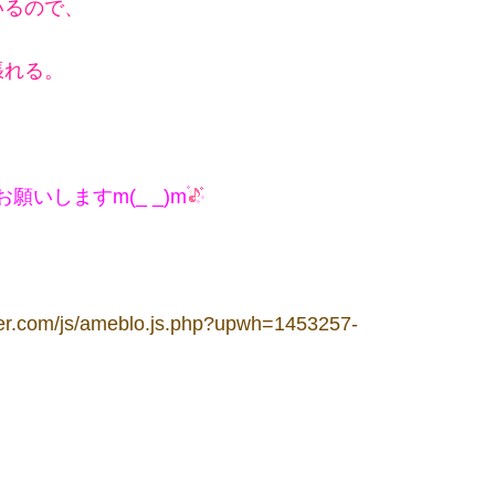
いるので、
張れる。
いしますm(_ _)m