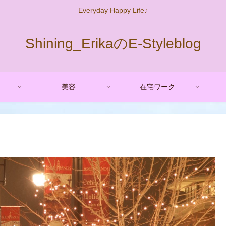
Everyday Happy Life♪
Shining_ErikaのE-Styleblog
美容
在宅ワーク