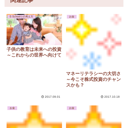
関連記事
E-School☆の考え方
お金
子供の教育は未来への投資
～これからの世界へ向けて
マネーリテラシーの大切さ
～今こそ株式投資のチャン
スかも？
2017.09.01
2017.10.18
お金
お金