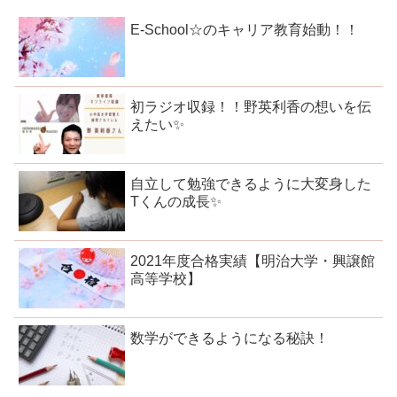
E-School☆のキャリア教育始動！！
初ラジオ収録！！野英利香の想いを伝
えたい✨
自立して勉強できるように大変身した
Tくんの成長✨
2021年度合格実績【明治大学・興譲館
高等学校】
数学ができるようになる秘訣！