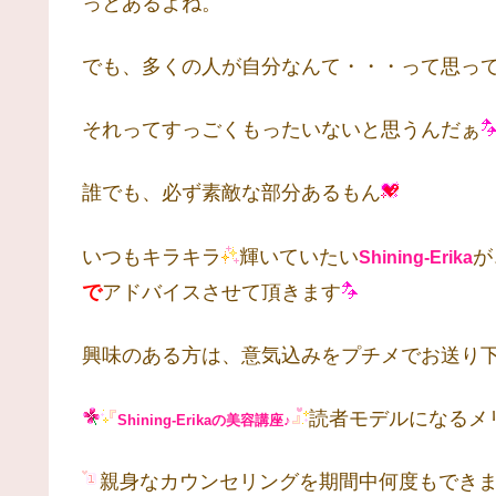
っとあるよね。
でも、多くの人が自分なんて・・・って思っ
それってすっごくもったいないと思うんだぁ
誰でも、必ず素敵な部分あるもん
いつもキラキラ
輝いていたい
が
Shining-Erika
で
アドバイスさせて頂きます
興味のある方は、意気込みをプチメでお送り
読者モデルになるメ
Shining-Erikaの美容講座♪
親身なカウンセリングを期間中何度もでき