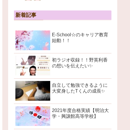
新着記事
E-School☆のキャリア教育
始動！！
初ラジオ収録！！野英利香
の想いを伝えたい✨
自立して勉強できるように
大変身したTくんの成長✨
2021年度合格実績【明治大
学・興譲館高等学校】