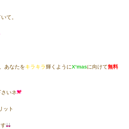
ていて。
、あなたを
キラキラ
輝くように
X’mas
に向けて
無料
下さいネ
リット
ます