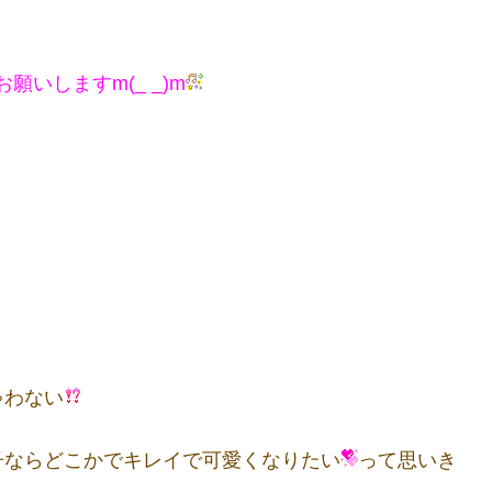
いしますm(_ _)m
ゃわない
子ならどこかでキレイで可愛くなりたい
って思いき