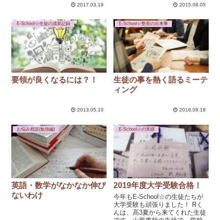
2017.03.19
2015.08.05
E-School☆生徒の成長記録
E-School☆塾長の出来事
要領が良くなるには？！
生徒の事を熱く語るミーテ
ィング
2013.05.10
2016.09.18
お悩み相談(勉強編)
E-School☆の実績
英語・数学がなかなか伸び
2019年度大学受験合格！
ないわけ
今年もE-School☆の生徒たちが
大学受験も頑張りました！ Rく
んは、高3夏から来てくれた生徒