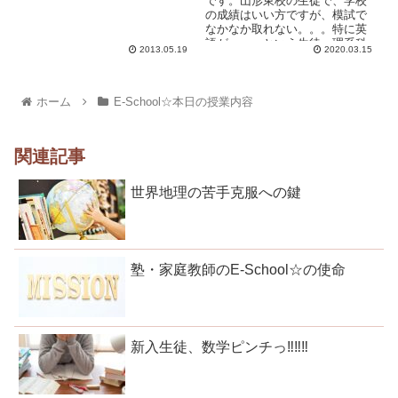
です。山形東校の生徒で、学校
の成績はいい方ですが、模試で
なかなか取れない。。。特に英
語が・・・という生徒。理系科
2013.05.19
2020.03.15
目が抜群に成績がいいのに...
ホーム
E-School☆本日の授業内容
関連記事
世界地理の苦手克服への鍵
塾・家庭教師のE-School☆の使命
新入生徒、数学ピンチっ‼‼‼