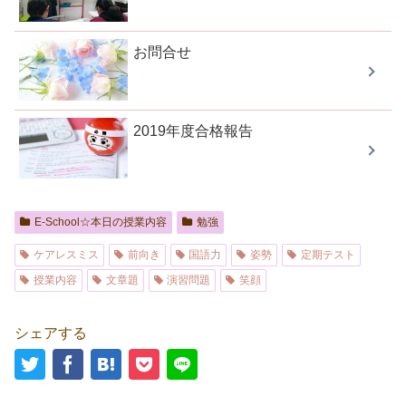
お問合せ
2019年度合格報告
E-School☆本日の授業内容
勉強
ケアレスミス
前向き
国語力
姿勢
定期テスト
授業内容
文章題
演習問題
笑顔
シェアする