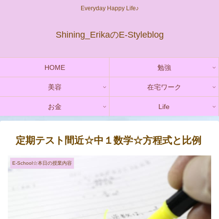
Everyday Happy Life♪
Shining_ErikaのE-Styleblog
HOME
勉強
美容
在宅ワーク
お金
Life
定期テスト間近☆中１数学☆方程式と比例
E-School☆本日の授業内容