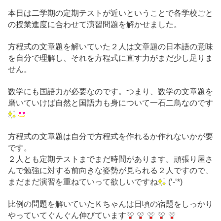
本日は二学期の定期テストが近いということで各学校ごと
の授業進度に合わせて演習問題を解かせました。
方程式の文章題を解いていた２人は文章題の日本語の意味
を自分で理解し、それを方程式に直す力がまだ少し足りま
せん。
数学にも国語力が必要なのです。つまり、数学の文章題を
磨いていけば自然と国語力も身について一石二鳥なのです
方程式の文章題は自分で方程式を作れるか作れないかが要
です。
２人とも定期テストまでまだ時間があります。頑張り屋さ
んで勉強に対する前向きな姿勢が見られる２人ですので、
まだまだ演習を重ねていって欲しいですね
(‘-‘*)
比例の問題を解いていたＫちゃんは日頃の宿題をしっかり
やっていてぐんぐん伸びています