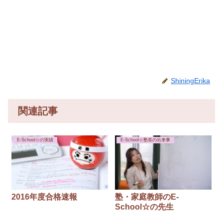
ShiningErika
関連記事
E-School☆の実績
E-School☆塾長の出来事
2016年度合格速報
塾・家庭教師のE-
School☆の先生