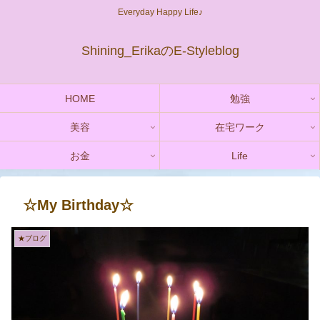
Everyday Happy Life♪
Shining_ErikaのE-Styleblog
HOME
勉強
美容
在宅ワーク
お金
Life
☆My Birthday☆
★ブログ