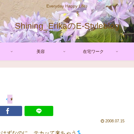
Everyday Happy Life♪
Shining_ErikaのE-Styleblog
美容
在宅ワーク
★美肌コラム
2008.07.15
たはずなのに、テカッて来ちゃう