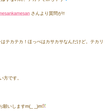
mesankamesan
さんより質問が!!
ンはテカテカ！ほっぺはカサカサなんだけど。テカリ
い方です。
いしますm(_ _)m