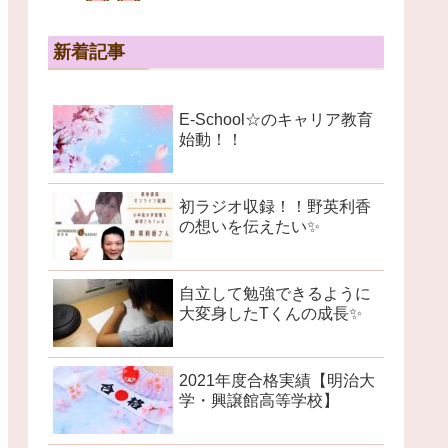
新着記事
E-School☆のキャリア教育
始動！！
初ラジオ収録！！野英利香
の想いを伝えたい✨
自立して勉強できるように
大変身したTくんの成長✨
2021年度合格実績【明治大
学・興譲館高等学校】