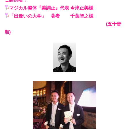
マジカル整体『美調正』代表 今津正美様
「出逢いの大学」 著者 千葉智之様
(五十音
順)