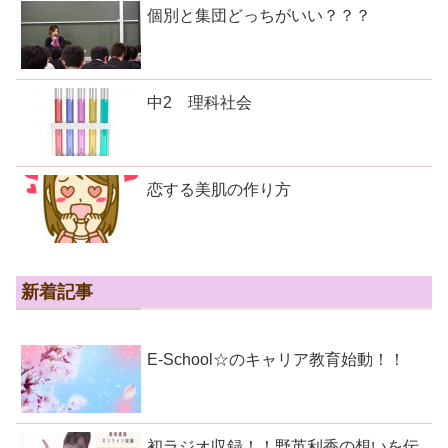
個別と集団どっちがいい？？？
中2 理科社会
恋する美肌の作り方
新着記事
E-School☆のキャリア教育始動！！
初ラジオ収録！！野英利香の想いを伝