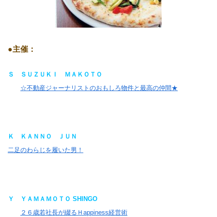
●主催：
Ｓ
ＳＵＺＵＫＩ ＭＡＫＯＴＯ
☆不動産ジャーナリストのおもしろ物件と最高の仲間★
Ｋ
ＫＡＮＮＯ ＪＵＮ
二足のわらじを履いた男！
Ｙ
ＹＡＭＡＭＯＴＯ SHINGO
２６歳若社長が綴るＨappiness経営術