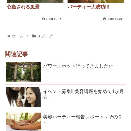
心癒される風景
パーティー大成功!!!
2008.10.15
2008.11.04
ホーム
★ブログ
関連記事
パワースポット行ってきました↑↑
イベント募集!!!美容講座を始めて1か月
☆
美容パーティー報告レポート～その２
～