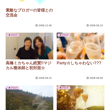
素敵なブロガーの皆様との
交流会
2008.12.06
2008.08.10
★ブログ
★ブログ
高橋ミカちゃん絶賛!!マジ
Party☆しちゃわない???
カル整体師と初対面☆
2008.09.21
2008.09.06
★ブログ
★ブログ