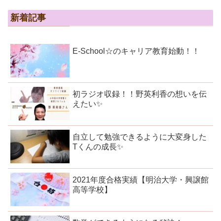
新着記事
E-School☆のキャリア教育始動！！
初ラジオ収録！！野英利香の想いを伝
えたい✨
自立して勉強できるように大変身した
Tくんの成長✨
2021年度合格実績【明治大学・興譲館
高等学校】