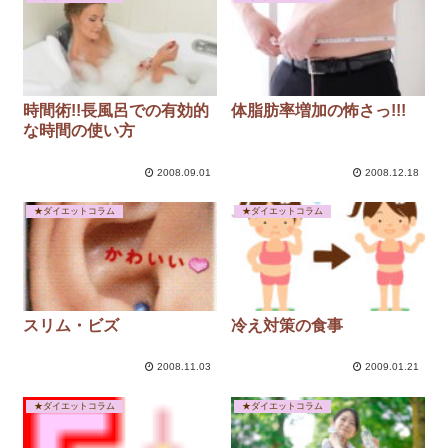
時間術!!長風呂での有効的
体脂肪率増加の怖さっ!!!
な時間の使い方
2008.09.01
2008.12.18
★ダイエットコラム
★ダイエットコラム
スリム・ビズ
冷え対策の食事
2008.11.03
2009.01.21
★ダイエットコラム
★ダイエットコラム