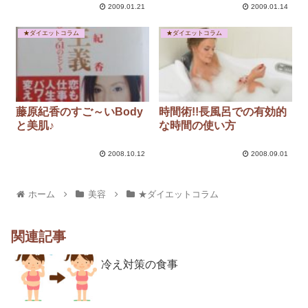
2009.01.21
2009.01.14
★ダイエットコラム
★ダイエットコラム
藤原紀香のすご～いBody
時間術!!長風呂での有効的
と美肌♪
な時間の使い方
2008.10.12
2008.09.01
ホーム
美容
★ダイエットコラム
関連記事
冷え対策の食事