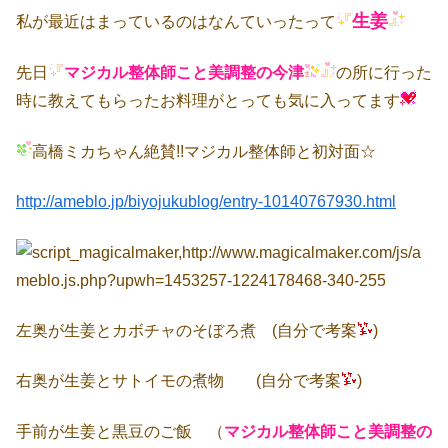
生姜
私が最近はまっているのはなんていったって
先日
マジカル整体師こと美調整の今津
の所に行った
時に教えてもらったお料理がとっても気に入ってます
高橋ミカちゃん絶賛!!マジカル整体師と初対面☆
http://ameblo.jp/biyojukublog/entry-10140767930.html
左奥が生姜とカボチャのそぼろ煮 (自分で考案
)
右奥が生姜とサトイモの煮物 (自分で考案
)
手前が生姜と黒豆のご飯 （
マジカル整体師こと美調整の