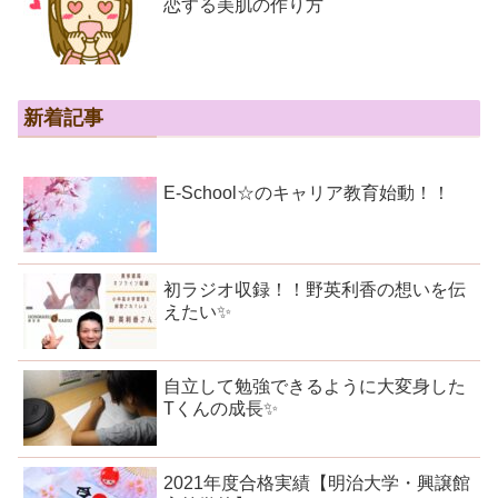
恋する美肌の作り方
新着記事
E-School☆のキャリア教育始動！！
初ラジオ収録！！野英利香の想いを伝
えたい✨
自立して勉強できるように大変身した
Tくんの成長✨
2021年度合格実績【明治大学・興譲館